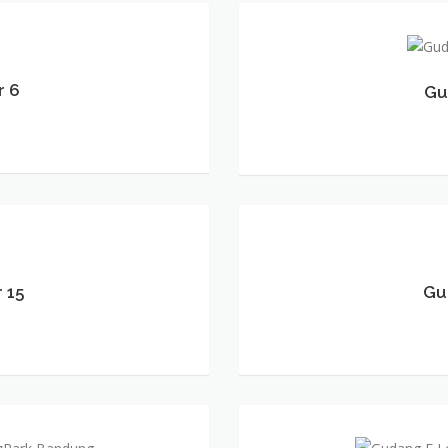
r 6
Gu
Gudang
D
 15
–
Gu
Lebar
18
Gudang