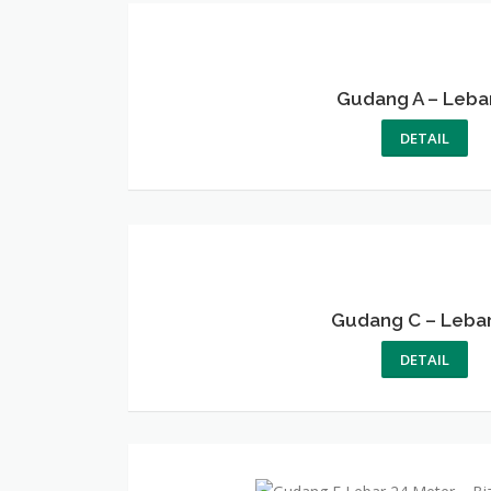
Gudang A – Leba
DETAIL
Gudang
C
–
Gudang C – Lebar
Lebar
DETAIL
15