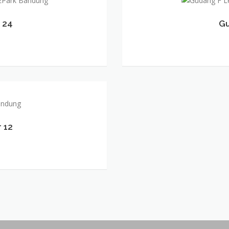
F
–
 24
Gu
Lebar
8
 12